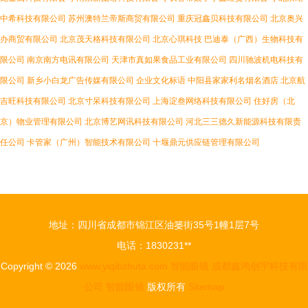
中希科技有限公司
苏州澳特兰帝斯商贸有限公司
重庆冠鑫贝科技有限公司
北京奥兴
办商贸有限公司
北京茂天格科技有限公司
北京心琪科技
巴迪泰（广西）生物科技有
限公司
南京南方电讯有限公司
天津市真如果食品工业有限公司
四川驰波机电科技有
限公司
新乡小白龙广告传媒有限公司
企业文化标语
中阳县家家利名烟名酒店
北京航
吉旺科技有限公司
北京寸呆科技有限公司
上海淀叁网络科技有限公司
住好房（北
京）物业管理有限公司
北京博艺网讯科技有限公司
河北三三德久新能源科技有限责
任公司
卡管家（广州）智能技术有限公司
十堰鼎元供应链管理有限公司
地址：四川省成都市锦江区油篓街35号1幢1层7号
电话：1830231**
Copyright © 2026
www.yiqibzhuta.com
智能眼镜
成都鑫鸿创宇科技有限
公司
智能眼镜
版权所有
Sitemap