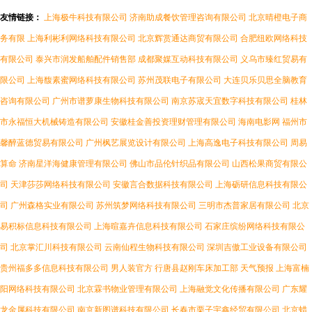
友情链接：
上海极牛科技有限公司
济南助成餐饮管理咨询有限公司
北京晴橙电子商
务有限
上海利彬利网络科技有限公司
北京辉赏通达商贸有限公司
合肥纽欧网络科技
有限公司
泰兴市润发船舶配件销售部
成都聚媒互动科技有限公司
义乌市臻红贸易有
限公司
上海馥素蜜网络科技有限公司
苏州茂联电子有限公司
大连贝乐贝思全脑教育
咨询有限公司
广州市谱萝康生物科技有限公司
南京苏宬天宜数字科技有限公司
桂林
市永福恒大机械铸造有限公司
安徽桂金善投资理财管理有限公司
海南电影网
福州市
馨醉蓝德贸易有限公司
广州枫艺展览设计有限公司
上海高逸电子科技有限公司
周易
算命
济南星洋海健康管理有限公司
佛山市品伦针织品有限公司
山西松果商贸有限公
司
天津莎莎网络科技有限公司
安徽言合数据科技有限公司
上海砺研信息科技有限公
司
广州森格实业有限公司
苏州筑梦网络科技有限公司
三明市杰普家居有限公司
北京
易积标信息科技有限公司
上海暄嘉卉信息科技有限公司
石家庄缤纷网络科技有限公
司
北京掌汇川科技有限公司
云南仙程生物科技有限公司
深圳吉傲工业设备有限公司
贵州福多多信息科技有限公司
男人装官方
行唐县赵刚车床加工部
天气预报
上海富楠
阳网络科技有限公司
北京霖书物业管理有限公司
上海融觉文化传播有限公司
广东耀
龙金属科技有限公司
南京新图谱科技有限公司
长春市栗子宇鑫经贸有限公司
北京蜡