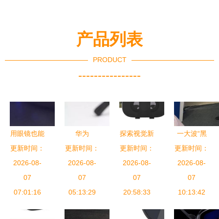
体验
穿戴新突破
产品列表
PRODUCT
----------------
用眼镜也能
华为
探索视觉新
一大波“黑
听音乐，雷
更新时间：
更新时间：
Eyewear智
更新时间：
纪元 智能
更新时间：
科技”亮
蛇天隼智能
2026-08-
能眼镜体验
2026-08-
眼镜—再酷
2026-08-
相“5·18展
2026-08-
眼镜开箱体
07
时尚大于科
07
VR眼镜打
07
洽会”，常
07
07:01:16
验
技的先锋之
05:13:29
造专属3D
20:58:33
州智造了解
10:13:42
作
影院
一下