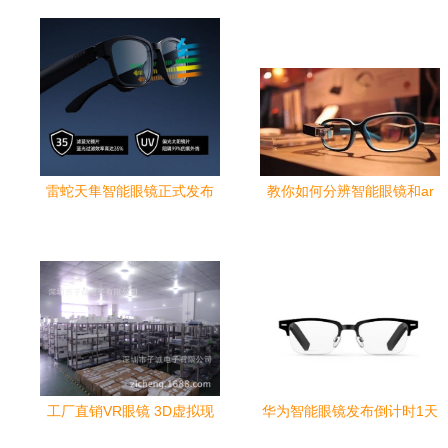
雷蛇天隼智能眼镜正式发布
教你如何分辨智能眼镜和ar
隐藏式扬声器，揭晓最新“黑
眼镜
科技”音频新维度
工厂直销VR眼镜 3D虚拟现
华为智能眼镜发布倒计时1天
实头盔一体机，智能穿戴新
全天候监测颈椎健康，智能