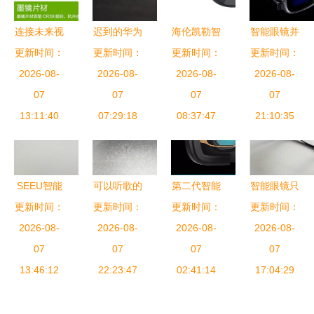
连接未来视
迟到的华为
海伦凯勒智
智能眼镜并
更新时间：
野 Spardar
智能眼镜，
更新时间：
能眼镜评测
更新时间：
非适合所有
更新时间：
智能眼镜的
2026-08-
黑色边框，
2026-08-
科技与传统
2026-08-
群体 除了
2026-08-
全面解析
07
爱吗？
07
视野的结合
07
炫酷，你可
07
13:11:40
07:29:18
08:37:47
能还需要留
21:10:35
意它的局限
性
SEEU智能
可以听歌的
第二代智能
智能眼镜只
眼镜初体验
更新时间：
更新时间：
眼镜 声阔
更新时间：
眼镜 VR虚
更新时间：
是“伪装成
功能实用不
2026-08-
智能眼镜，
2026-08-
拟现实技术
2026-08-
2026-08-
眼镜的蓝
跟风，智能
07
重塑听觉与
07
与遥控操控
07
牙”？消费
07
眼镜就该这
13:46:12
视觉的交互
22:23:47
02:41:14
的革命
者最需要的
17:04:29
样
体验
是智能镜片