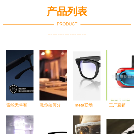
产品列表
PRODUCT
----------------
雷蛇天隼智
教你如何分
meta联动
工厂直销
能眼镜正式
辨智能眼镜
雷朋推出全
享受真实而
发布 隐藏
和ar眼镜
新智能眼镜
又自由的
式扬声器，
携带超广角
VR眼镜定