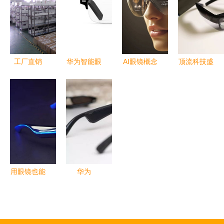
揭晓最
摄像头
制体验
新“黑科
技”音频新
维度
工厂直销
华为智能眼
AI眼镜概念
顶流科技盛
VR眼镜 3D
镜发布倒计
领涨市场
会CES的未
虚拟现实头
时1天 全天
爆发元年是
来启示录
盔一体机，
候监测颈椎
否已经到
智能眼镜的
智能穿戴新
健康，智能
来？
颠覆性时刻
体验
穿戴新突破
用眼镜也能
华为
听音乐，雷
Eyewear智
蛇天隼智能
能眼镜体验
眼镜开箱体
时尚大于科