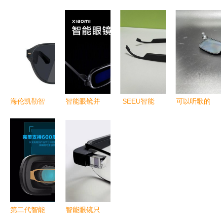
纪元 智能
科技”亮
野 Spardar
智能眼镜，
眼镜—再酷
相“5·18展
智能眼镜的
黑色边框，
VR眼镜打
洽会”，常
全面解析
爱吗？
造专属3D
州智造了解
影院
一下
海伦凯勒智
智能眼镜并
SEEU智能
可以听歌的
能眼镜评测
非适合所有
眼镜初体验
眼镜 声阔
科技与传统
群体 除了
功能实用不
智能眼镜，
视野的结合
炫酷，你可
跟风，智能
重塑听觉与
能还需要留
眼镜就该这
视觉的交互
意它的局限
样
体验
性
第二代智能
智能眼镜只