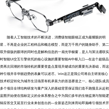
随着人工智能技术的不断演进，消费级智能眼镜正成为最耀眼的明
星，不再是企业的工程样品和概念模型，而是万千用户的随身助手、第二
双升级版的眼球的同时也是解构信息的一扇光学橱窗，是人与算法通联实
时智能UI交互引擎依托的核心设施的重要智能AI中枢入口—在这个超级品
类再次回潮的市场转机的重要变盘点显现关键成功的重要先决基础，而这
种引领并非华丽趋势的表象可以述尽。\n\n这正是我公司将自主研发核心
技术积淀转化为城市生活场景有机承装力的首选赛道之一。核心团队成员
多个项目全球结构研发与量产深入的基础背景保证我们造不跑慢且从起初
蓝图开始便在指标定义的全体系整合之中为我们多年的生物监测与智能逻
辑应答交叉延至行业未来创造出的—全新姿态到来而站即巅峰引领技术开